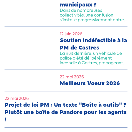
municipaux ?
Dans de nombreuses
collectivités, une confusion
s'installe progressivement entre
la gestion administrative des
services et le commandement
opérationnel de la police
12 juin 2026
municipale.
Soutien indéfectible à la
PM de Castres
La nuit dernière, un véhicule de
police a été délibérément
incendié à Castres, propageant
des flammes et causant des
dégâts matériels importants sur
la façade du poste de Police
22 mai 2026
Municipale.
Meilleurs Voeux 2026
22 mai 2026
Projet de loi PM : Un texte "Boîte à outils" ?
Plutôt une boîte de Pandore pour les agents
!