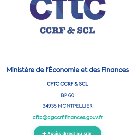
Ministère de l’Économie et des Finances
CFTC CCRF & SCL
BP 60
34935 MONTPELLIER
cftc@dgccrf
.finances.gouv.fr
➜ Accès direct au site