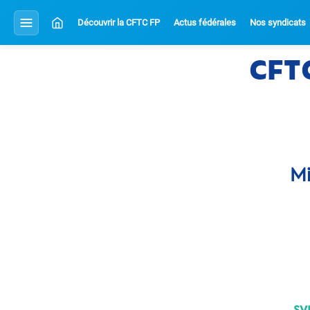
Découvrir la CFTC FP
Actus fédérales
Nos syndicats
CFT
Mi
sy