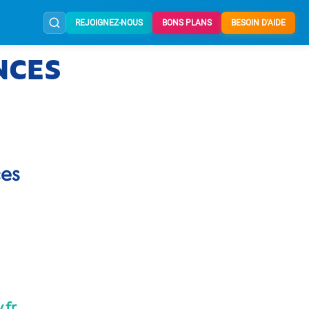
REJOIGNEZ-NOUS
BONS PLANS
BESOIN D'AIDE
NCES
ces
.fr