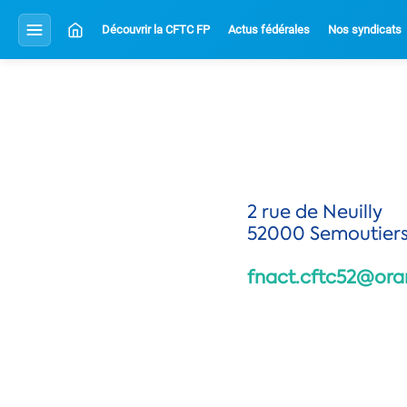
Découvrir la CFTC FP
Actus fédérales
Nos syndicats
2 rue de Neuilly
52000 Semoutier
fnact.cftc52@ora